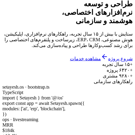
طراحی و توسعه
نرم‌افزارهای اختصاصی،
هوشمند و سازمانی
ستایش با بیش از ۱۵ سال تجربه، راهکارهای نرم‌افزاری، اپلیکیشن،
هوش مصنوعی، ERP، CRM، زیرساخت و پلتفرم‌های اختصاصی را
برای رشد کسب‌وکارها طراحی و پیاده‌سازی می‌کند.
شروع پروژه
مشاهده خدمات
+۱۵ سال تجربه
+۶۴۲۰ پروژه
+۹۲۸۰ مشتری
راهکارهای سازمانی
setayesh.os · bootstrap.ts
TypeScript
import
{ Setayesh }
from
'@/os'
export const
app =
await
Setayesh.spawn
({
modules: [
'ai'
,
'erp'
,
'blockchain'
],
})
ops · live
streaming
MRR
$184k