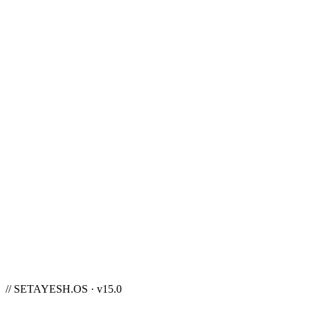
OS · v15.0
خانه
محصولات
بلاگ
خدمات
پشتیبانی
ستایش
fa
ورود
// SETAYESH.OS · v15.0